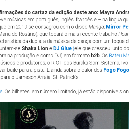
irmações do cartaz da edição deste ano: Mayra Andr
ve músicas em português, inglês, francês e – na língua qu
e que em 2019 se consagrou com o disco
Manga
;
Mirror Pe
Maria do Rosário), que tocará o mais recente trabalho
Hear
acterística da dupla: a da música de dança com um toque di
 juntam-se
Shaka Lion
e
DJ Glue
(
ele que cresceu junto d
gora na produção e como DJ) em formato
b2b
. Os
Bateu M
 músicos e produtores, o RIOT dos Buraka Som Sistema, Ivo
r baile para a pista. E ainda sobra o calor dos
Fogo Fog
para o Jameson Arraial St. Patrick’s.
e.
Os bilhetes, em número limitado, já estão disponíveis on