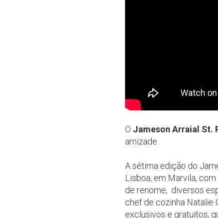
O
Jameson Arraial St. P
amizade.
A sétima edição do James
Lisboa, em Marvila, com
de renome, diversos esp
chef de cozinha Natalie
exclusivos e gratuitos,