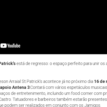
atrick’s
está de regresso: o espaço perfeito para unir os 
on Arraial St.Patrick’s acontece já no próximo dia
16 de
apoio Antena 3
.Contará com vários espetáculos musicais 
aços de entretenimento, incluindo um food corner com pr
 Castro. Tatuadores e barbeiros também estarão presentes
 que podem ser realizados em conjunto com os Jamigos.