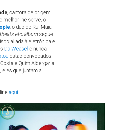
ade
, cantora de origem
e melhor lhe serve, o
ople
, o duo de Rui Maia
tbeats etc, álbum
segue
sco aliada à eletrónica e
os
Da Weasel
e nunca
atou
estão convocados
 Costa e Quim Albergaria
o
, eles que juntam a
line
aqui
.