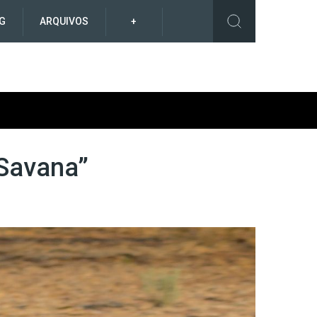
G
ARQUIVOS
+
 Savana”