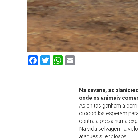
Facebook
Twitter
WhatsApp
Email
Na savana, as planícies
onde os animais come
As chitas ganham a corr
crocodilos esperam para
contra a presa numa ex
Na vida selvagem, a ve
ataques silenciosos.