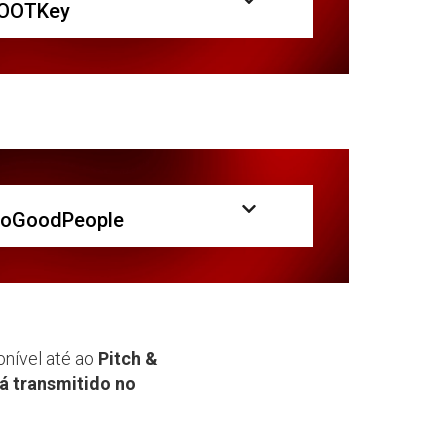
ROOTKey
 DoGoodPeople
nível até ao
Pitch &
á transmitido no