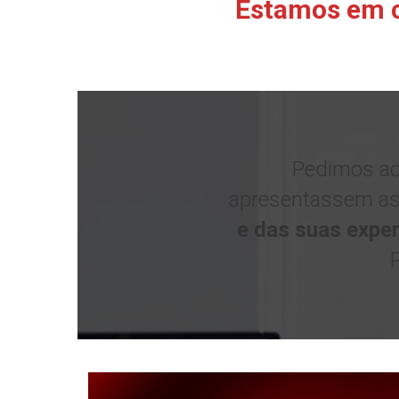
Estamos em c
Pedimos ao
apresentassem as
e das suas expe