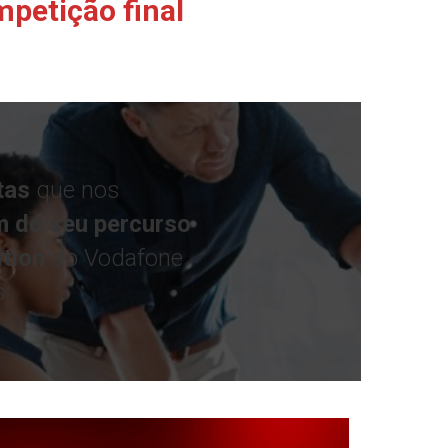
petição final
tas
que nos
m do seu percurso
tion
do Vodafone
: