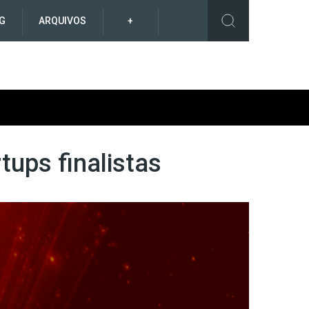
G
ARQUIVOS
+
rtups finalistas