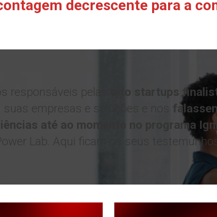
ontagem decrescente para a com
s responsáveis pelas
oito startups finalis
 suas empresas e soluções e nos
falasse
riências até ao momento no programa Igni
Power Lab. Aqui ficam os seus testemunhos