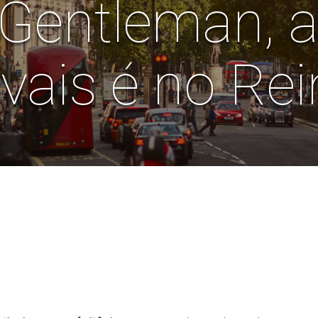
 Gentleman, 
ivais é no Re