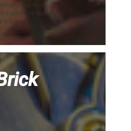
iência como ritual
s e adultos e idosos,
a e épica.
Brick