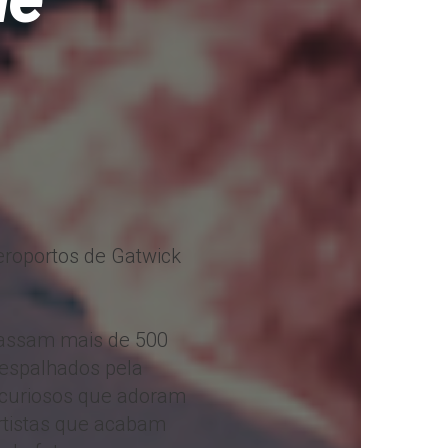
aeroportos de Gatwick
 passam mais de 500
 espalhados pela
s curiosos que adoram
rtistas que acabam