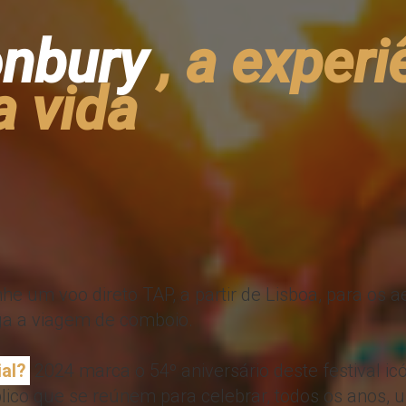
onbury
, a experi
 vida
e um voo direto TAP, a partir de Lisboa, para os 
ga a viagem de comboio.
ial?
2024 marca o 54º aniversário deste festival ic
blico que se reúnem para celebrar, todos os anos,