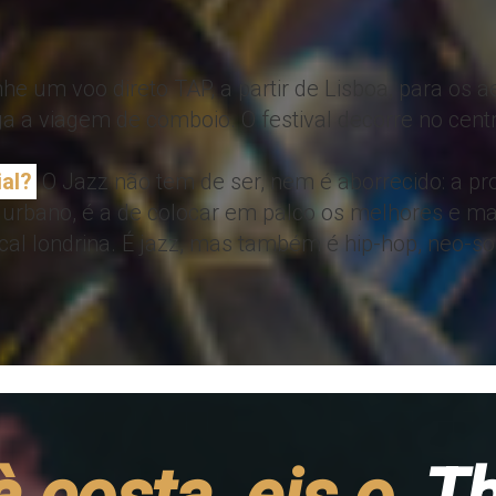
e um voo direto TAP, a partir de Lisboa, para os 
a a viagem de comboio. O festival decorre no centr
ial?
O Jazz não tem de ser, nem é aborrecido: a pr
al urbano, é a de colocar em palco os melhores e ma
cal londrina. É jazz, mas também é hip-hop, neo-sou
à costa, eis o
T