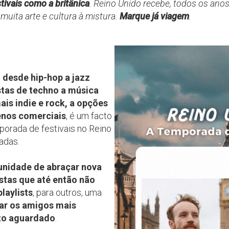
ivais como a britânica
. Reino Unido recebe, todos os ano
muita arte e cultura à mistura.
Marque já viagem
.
:
desde hip-hop a jazz
tas de techno a música
mais indie e rock, a opções
enos comerciais
, é um facto
porada de festivais no Reino
adas.
nidade de abraçar nova
stas que até então não
laylists
, para outros, uma
ar os amigos mais
to aguardado
.