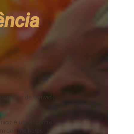
ência
aeroportos de Gatwick
ónico: é um encontro
 um dos melhores