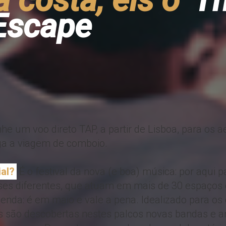
Escape
e um voo direto TAP, a partir de Lisboa, para os 
ga a viagem de comboio.
ial?
É o festival da nova (e boa) música: por aqui
aíses diferentes, que atuam em mais de 30 espaços
enda: é em maio e vale a pena. Idealizado para o
s são descobertas nestes palcos novas bandas e a