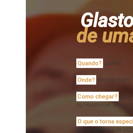
Glast
de uma
Quando?
Junho
Onde?
Worthy Farm
Como chegar?
Apanh
ou Heathrow . Prossi
O que o torna espec
de vários tipos de pú