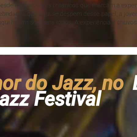
 Desde adolescentes britânicos que marcam a exper
lebridades que aqui se despem desse papel, a joven
ui há um sítio para todos. A experiência é chuvos
or do Jazz, no
azz Festival