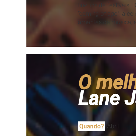
lineups de festivais.
“coming of age”, a ce
amantes de música, aq
O melh
Lane J
Quando?
Abril