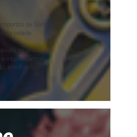
aeroportos de Gatwick
o da cidade.
oposta no Brick Lane
is interessantes
l, entre outros
he