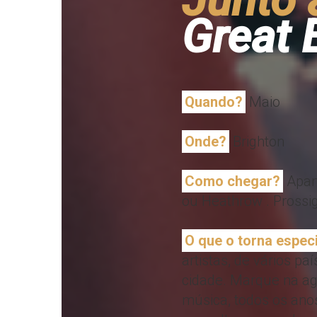
Great 
Quando?
Maio
Onde?
Brighton
Como chegar?
Apanh
ou Heathrow . Prossi
O que o torna espec
artistas, de vários p
cidade. Marque na ag
música, todos os ano