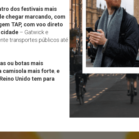
tro dos festivais mais
ode chegar marcando, com
gem TAP, com voo direto
 cidade
– Gatwick e
nte transportes públicos até
has ou botas mais
a camisola mais forte
,
e
 Reino Unido tem para