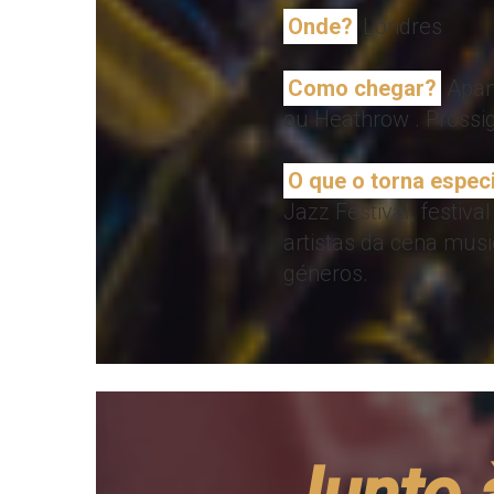
Onde?
Londres
Como chegar?
Apanh
ou Heathrow . Prossig
O que o torna espec
Jazz Festival, festiv
artistas da cena musi
géneros.
Junto 