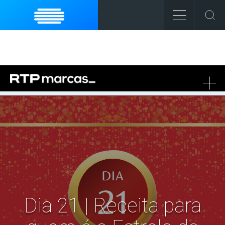
To
na
Dia 21 | Receita para