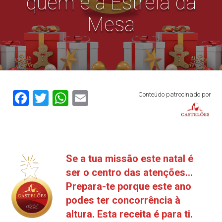
quem é a Estrela da
Mesa
Facebook
Twitter
WhatsApp
Email
Conteúdo patrocinado por
Se a tua missão este natal é
ser o centro das atenções…
Prepara-te porque este ano
podes ter concorrência à
altura. Esta receita é para ti.