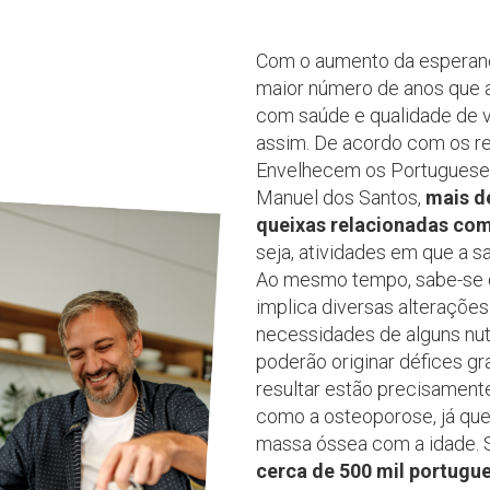
Com o aumento da esperança
maior número de anos que 
com saúde e qualidade de v
assim. De acordo com os r
Envelhecem os Portugueses
Manuel dos Santos,
mais d
queixas relacionadas co
seja, atividades em que a s
Ao mesmo tempo, sabe-se q
implica diversas alteraçõe
necessidades de alguns nutr
poderão originar défices g
resultar estão precisament
como a osteoporose, já que
massa óssea com a idade. S
cerca de 500 mil portugu