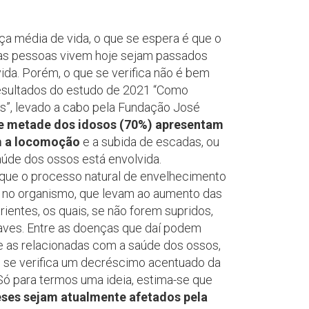
 média de vida, o que se espera é que o
as pessoas vivem hoje sejam passados
ida. Porém, o que se verifica não é bem
esultados do estudo de 2021 “Como
”, levado a cabo pela Fundação José
e metade dos idosos (70%) apresentam
m a locomoção
e a subida de escadas, ou
aúde dos ossos está envolvida.
ue o processo natural de envelhecimento
s no organismo, que levam ao aumento das
ientes, os quais, se não forem supridos,
raves. Entre as doenças que daí podem
e as relacionadas com a saúde dos ossos,
 se verifica um decréscimo acentuado da
ó para termos uma ideia, estima-se que
eses sejam atualmente afetados pela