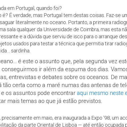
rada em Portugal, quando foi?
o é? É verdade, mas Portugal tem destas coisas. Faz-se u
aguar literalmente no oceano. Portanto, a primeira radiogr
uma sala qualquer da Universidade de Coimbra, mas esta nã
eressante e a dúvida que serviu de isco para o arranque de
jetos usados para testar a técnica que permitia tirar radi
ida… sardinha.
oceano… é este o assunto que, pela segunda vez est
a conseguirmos ir além da espuma dos dias. Vamos
as, entrevistas e debates sobre os oceanos. De man
 tão certa como a maré numas das antenas de tele
io e os assuntos pode encontrar
aqui mesmo neste 
r mais temas ao que já estão previstos.
, precisamente em maio, era inaugurada a Expo ’98, um a
ilitação da parte Oriental de Lisboa — até então ocupada 