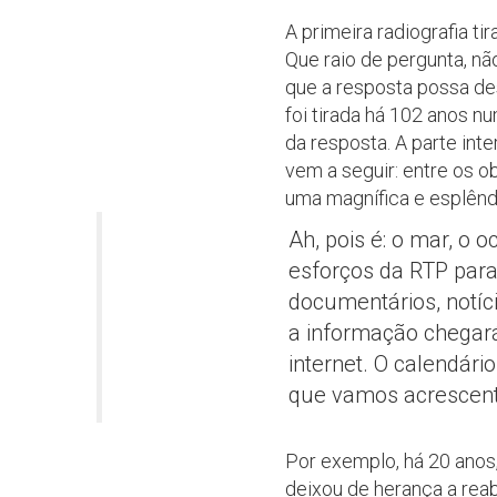
A primeira radiografia ti
Que raio de pergunta, nã
que a resposta possa des
foi tirada há 102 anos n
da resposta. A parte int
vem a seguir: entre os ob
uma magnífica e esplênd
Ah, pois é: o mar, o 
esforços da RTP par
documentários, notíci
a informação chegará
internet. O calendár
que vamos acrescenta
Por exemplo, há 20 anos
deixou de herança a reab