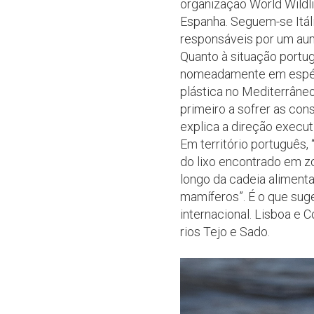
organização World Wildl
Espanha. Seguem-se Itália
responsáveis por um aum
Quanto à situação portu
nomeadamente em espéci
plástica no Mediterrâneo
primeiro a sofrer as con
explica a direção execu
Em território português,
do lixo encontrado em zo
longo da cadeia aliment
mamíferos”. É o que sug
internacional. Lisboa e 
rios Tejo e Sado.