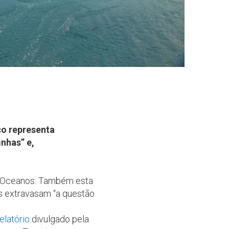
co representa
nhas” e,
os Oceanos. Também esta
s extravasam “a questão
relatório
divulgado pela