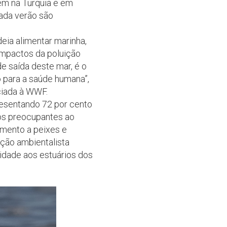
gem na Turquia e em
cada verão são
eia alimentar marinha,
mpactos da poluição
e saída deste mar, é o
o para a saúde humana”,
ciada à WWF.
presentando 72 por cento
dos preocupantes ao
mento a peixes e
ção ambientalista
midade aos estuários dos