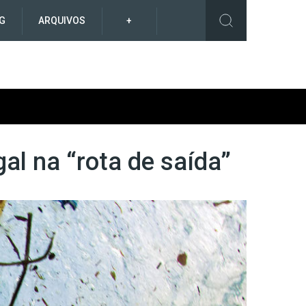
G
ARQUIVOS
+
al na “rota de saída”