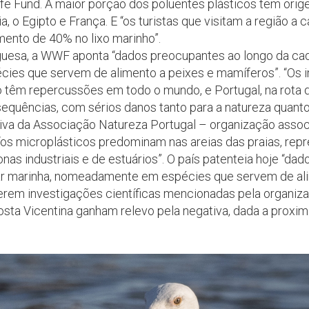
ife Fund. A maior porção dos poluentes plásticos tem ori
, o Egipto e França. E “os turistas que visitam a região a 
ento de 40% no lixo marinho”.
guesa, a WWF aponta “dados preocupantes ao longo da cad
es que servem de alimento a peixes e mamíferos”. “Os i
 têm repercussões em todo o mundo, e Portugal, na rota d
sequências, com sérios danos tanto para a natureza quant
tiva da Associação Natureza Portugal – organização asso
 “os microplásticos predominam nas areias das praias, re
nas industriais e de estuários”. O país patenteia hoje “da
ar marinha, nomeadamente em espécies que servem de ali
erem investigações científicas mencionadas pela organiza
Costa Vicentina ganham relevo pela negativa, dada a proxi